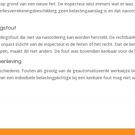
 op grond van een nieuw feit. De inspecteur wist immers wat er was 
rliesverrekeningsbeschikking geen belastingaanslag is en dat navord
ngsfout
elingsfout die niet via navordering kan worden hersteld. De rechtban
onjuist inzicht van de inspecteur in de feiten of het recht. Dat de
en, maakt dit niet anders. De fout was bovendien kenbaar voor de bv
menleving
schiedenis. Fouten als gevolg van de geautomatiseerde werkwijze b
n van een individuele belastingplichtige bij een kenbare fout mag ni