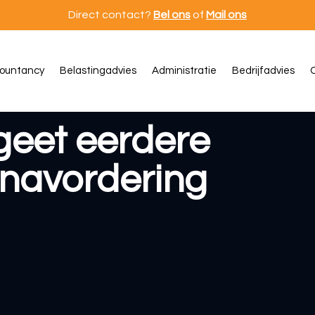
Direct contact?
Bel ons
of
Mail ons
ountancy
Belastingadvies
Administratie
Bedrijfadvies
O
geet eerdere
 navordering