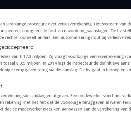
en jarenlange procedure over verliesverrekening. Het systeem van de
inspecteur corrigeert de fout via navorderingsaanslagen. De bv stel
 De rechter oordeelt anders. Een automatiseringsfout bij verliesverr
g geaccepteerd
rlies van € 17,3 miljoen. Zij vraagt voorlopige verliesverrekening (c
 totaal € 3,5 miljoen. In 2014 legt de inspecteur de definitieve aans
oorlopige teruggaven terug via die aanslag. De bv gaat in beroep en 
f
esverrekeningsbeschikkingen afgeven. Een medewerker voert het verl
n rekening met het feit dat de voorlopige teruggaven al waren teru
blijkt dat de medewerker niets kon aanpassen aan de verrekening van