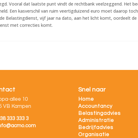
gd. Vooral dat laatste punt vindt de rechtbank veelzeggend. Het bed
ld. Een kasverschil van ruim veertigduizend euro moet daarop toch 
e Belastingdienst, vijf jaar na dato, aan het licht komt, oordeelt de
enst met correcties komt.
ntact
Snel naar
opa-allee 10
Home
5 VB Kampen
Accountancy
Belastingadvies
38 333 333 3
Administratie
info@acmo.com
Bedrijfadvies
Organisatie