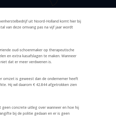
nherstelbedrijf uit Noord-Holland komt hier bij
stal van deze omvang pas na vijf jaar wordt
evriende oud-schoenmaker op therapeutische
 stelen en extra kasafslagen te maken. Wanneer
 niet dat er meer verdwenen is.
 meer omzet is geweest dan de ondernemer heeft
kte. Hij wil daarom € 42.844 afgetrokken zien
ft geen concrete uitleg over wanneer en hoe hij
angifte bij de politie gedaan en er is geen