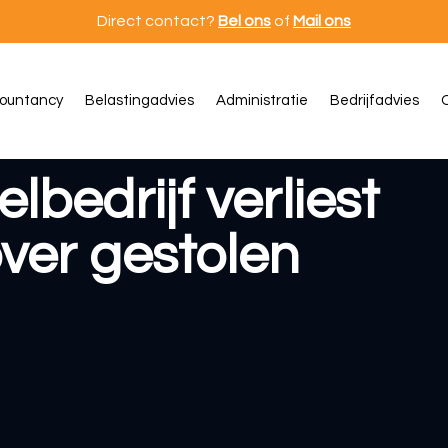
Direct contact?
Bel ons
of
Mail ons
ountancy
Belastingadvies
Administratie
Bedrijfadvies
O
bedrijf verliest
ver gestolen