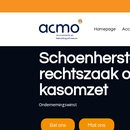
Homepage
Acc
Schoenherstel
rechtszaak o
kasomzet
Ondernemingswinst
Bel ons
Mail ons