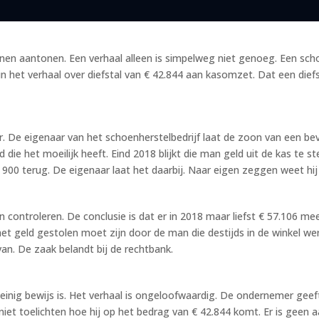
nen aantonen. Een verhaal alleen is simpelweg niet genoeg. Een schoe
in het verhaal over diefstal van € 42.844 aan kasomzet. Dat een dief
t
r. De eigenaar van het schoenherstelbedrijf laat de zoon van een b
d die het moeilijk heeft. Eind 2018 blijkt die man geld uit de kas te
€ 900 terug. De eigenaar laat het daarbij. Naar eigen zeggen weet hij
en controleren. De conclusie is dat er in 2018 maar liefst € 57.106
et geld gestolen moet zijn door de man die destijds in de winkel wer
van. De zaak belandt bij de rechtbank.
weinig bewijs is. Het verhaal is ongeloofwaardig. De ondernemer gee
 niet toelichten hoe hij op het bedrag van € 42.844 komt. Er is geen a