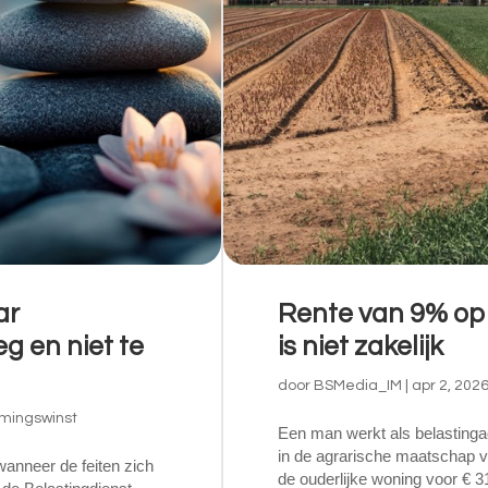
ar
Rente van 9% op 
eg en niet te
is niet zakelijk
door
BSMedia_IM
|
apr 2, 202
mingswinst
Een man werkt als belastingad
in de agrarische maatschap va
nneer de feiten zich
de ouderlijke woning voor € 31