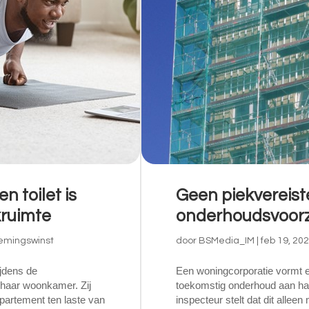
 toilet is
Geen piekvereiste
kruimte
onderhoudsvoorz
emingswinst
door
BSMedia_IM
|
feb 19, 20
ijdens de
Een woningcorporatie vormt e
 haar woonkamer. Zij
toekomstig onderhoud aan h
partement ten laste van
inspecteur stelt dat dit allee