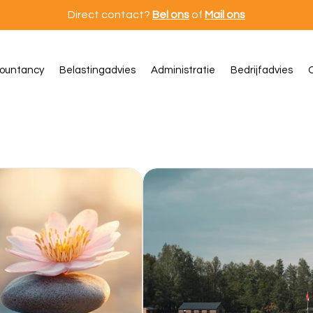
Direct contact?
Bel ons
of
Mail ons
ountancy
Belastingadvies
Administratie
Bedrijfadvies
O