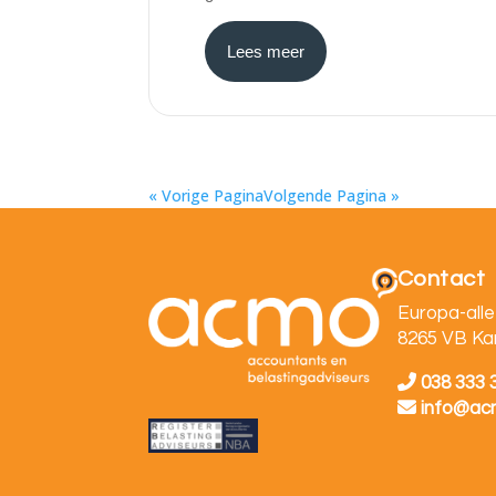
Lees meer
« Vorige Pagina
Volgende Pagina »
Contact
Europa-alle
8265 VB K
038 333 
info@ac