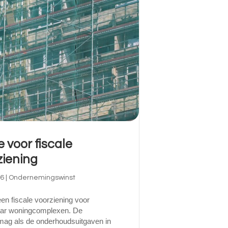
 voor fiscale
iening
26
|
Ondernemingswinst
en fiscale voorziening voor
aar woningcomplexen. De
n mag als de onderhoudsuitgaven in