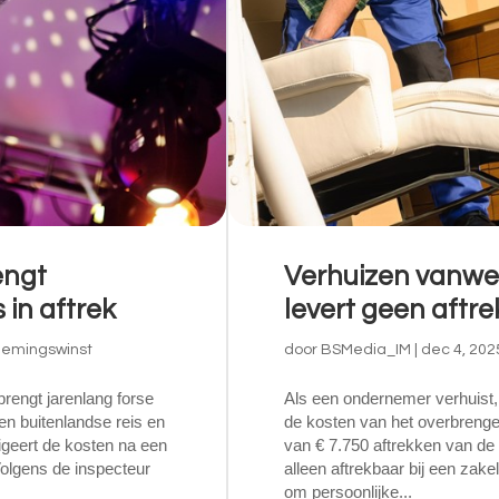
engt
Verhuizen vanwe
 in aftrek
levert geen aftre
emingswinst
door
BSMedia_IM
|
dec 4, 202
 brengt jarenlang forse
Als een ondernemer verhuist,
en buitenlandse reis en
de kosten van het overbrenge
igeert de kosten na een
van € 7.750 aftrekken van de w
Volgens de inspecteur
alleen aftrekbaar bij een zake
om persoonlijke...