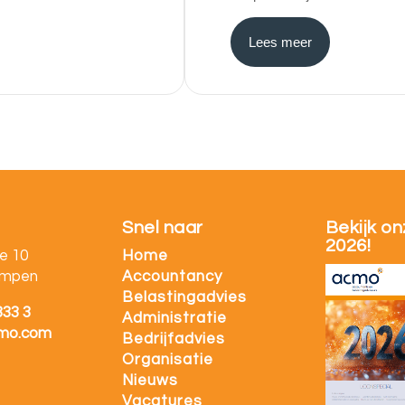
Lees meer
Snel naar
Bekijk on
2026!
e 10
Home
ampen
Accountancy
Belastingadvies
333 3
Administratie
mo.com
Bedrijfadvies
Organisatie
Nieuws
Vacatures